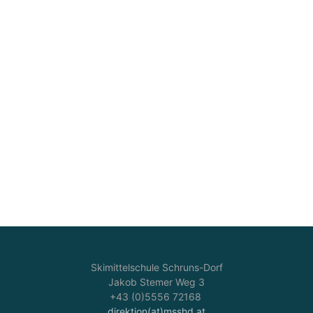
Skimittelschule Schruns-Dorf
Jakob Stemer Weg 3
+43 (0)5556 72168
direktion(at)msshd.at