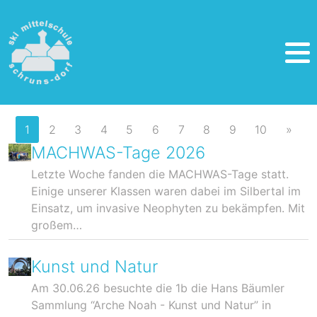
1
2
3
4
5
6
7
8
9
10
»
MACHWAS-Tage 2026
Letzte Woche fanden die MACHWAS-Tage statt.
Einige unserer Klassen waren dabei im Silbertal im
Einsatz, um invasive Neophyten zu bekämpfen. Mit
großem…
Kunst und Natur
Am 30.06.26 besuchte die 1b die Hans Bäumler
Sammlung “Arche Noah - Kunst und Natur” in