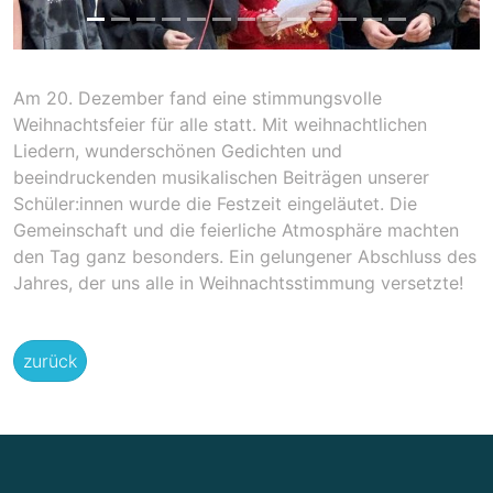
Am 20. Dezember fand eine stimmungsvolle
Weihnachtsfeier für alle statt. Mit weihnachtlichen
Liedern, wunderschönen Gedichten und
beeindruckenden musikalischen Beiträgen unserer
Schüler:innen wurde die Festzeit eingeläutet. Die
Gemeinschaft und die feierliche Atmosphäre machten
den Tag ganz besonders. Ein gelungener Abschluss des
Jahres, der uns alle in Weihnachtsstimmung versetzte!
zurück