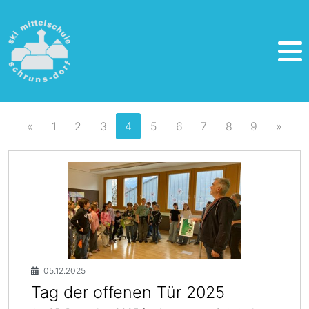
«
1
2
3
4
5
6
7
8
9
»
05.12.2025
Tag der offenen Tür 2025