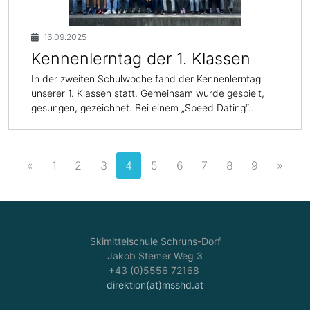
16.09.2025
Kennenlerntag der 1. Klassen
In der zweiten Schulwoche fand der Kennenlerntag
unserer 1. Klassen statt. Gemeinsam wurde gespielt,
gesungen, gezeichnet. Bei einem „Speed Dating“…
«
1
2
3
4
5
6
7
8
9
»
Skimittelschule Schruns-Dorf
Jakob Stemer Weg 3
+43 (0)5556 72168
direktion(at)msshd.at